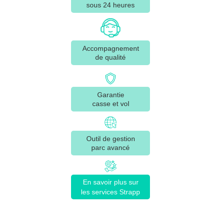
sous 24 heures
Accompagnement
de qualité
Garantie
casse et vol
Outil de gestion
parc avancé
En savoir plus sur
les services Strapp