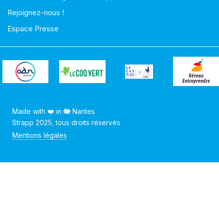
Rejoignez-nous !
Espace Presse
Made with ❤️ in 🐘 Nantes
Strapp 2025, tous droits réservés
Mentions légales