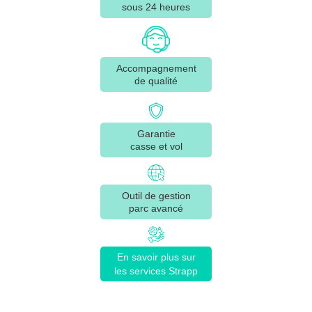
sous 24 heures
Accompagnement
de qualité
Garantie
casse et vol
Outil de gestion
parc avancé
En savoir plus sur
les services Strapp