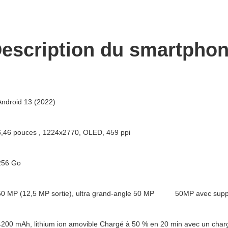
escription du smartpho
Android 13 (2022)
6,46 pouces , 1224x2770, OLED, 459 ppi
256 Go
50 MP (12,5 MP sortie), ultra grand-angle 50 MP
50MP avec sup
4200 mAh, lithium ion amovible Chargé à 50 % en 20 min avec un char