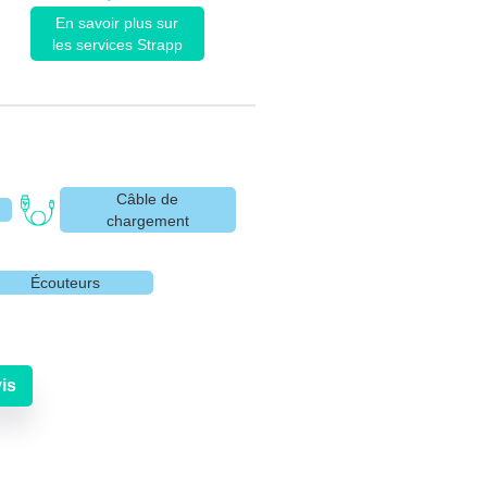
En savoir plus sur
les services Strapp
Câble de
chargement
Écouteurs
is