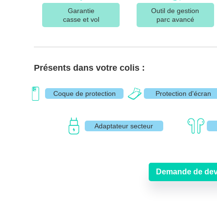
Garantie
Outil de gestion
casse et vol
parc avancé
Présents dans votre colis :
Coque de protection
Protection d'écran
Adaptateur secteur
Demande de dev