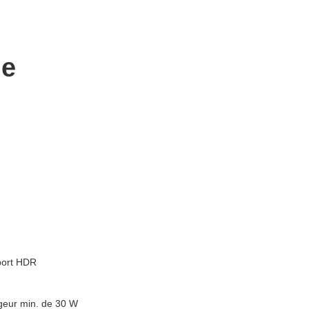
ne
port HDR
geur min. de 30 W