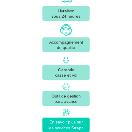
Livraison
sous 24 heures
Accompagnement
de qualité
Garantie
casse et vol
Outil de gestion
parc avancé
En savoir plus sur
les services Strapp