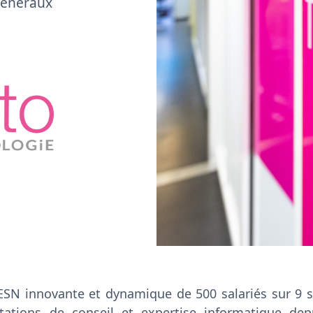
généraux
ESN innovante et dynamique de 500 salariés sur 9 si
ations de conseil et expertise informatique dep