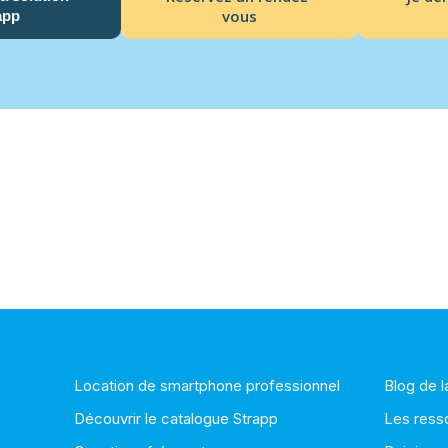
vous
app
Location de smartphone professionnel
Blog de 
Découvrir le catalogue Strapp
Les ress