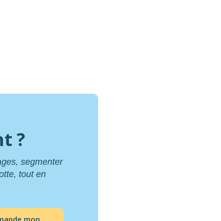
t ?
sages, segmenter
otte, tout en
emande mon