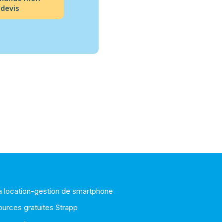
devis
la location-gestion de smartphone
ources gratuites Strapp