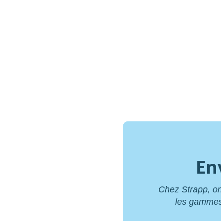
En
Chez Strapp, on
les gammes, 