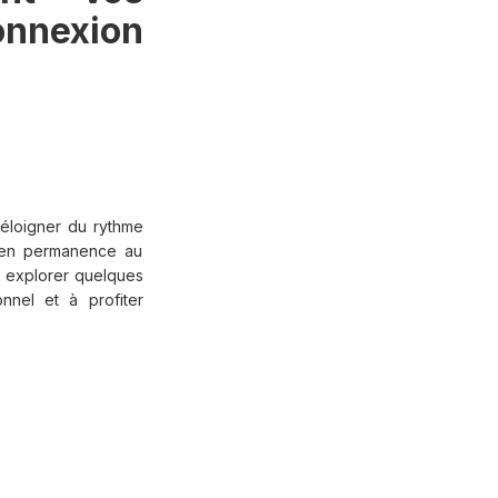
onnexion
éloigner du rythme
e en permanence au
ns explorer quelques
nnel et à profiter