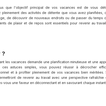
vous que l'objectif principal de vos vacances est de vous dé
ez pleinement des activités de détente que vous avez planifiées, q
lage, de découvrir de nouveaux endroits ou de passer du temps 
ts de plaisir et de repos sont essentiels pour revenir au trava
 ?
t les vacances demande une planification minutieuse et une app
 ces astuces simples, vous pouvez réussir à décrocher effi
ionnel et à profiter pleinement de vos vacances bien méritées.
rmettront de revenir au travail avec une perspective rafraîchie 
ites-vous une faveur en déconnectant et en savourant chaque instan