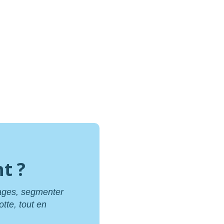
t ?
sages, segmenter
otte, tout en