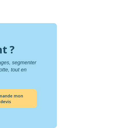
t ?
sages, segmenter
otte, tout en
emande mon
devis