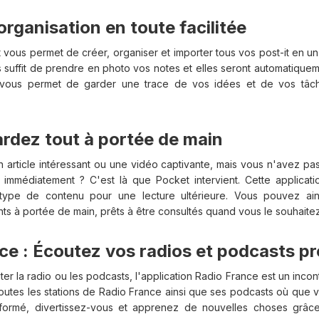
'organisation en toute facilitée
it vous permet de créer, organiser et importer tous vos post-it en un
us suffit de prendre en photo vos notes et elles seront automatique
la vous permet de garder une trace de vos idées et de vos tâc
ardez tout à portée de main
 article intéressant ou une vidéo captivante, mais vous n'avez pas 
 immédiatement ? C'est là que Pocket intervient. Cette applicat
type de contenu pour une lecture ultérieure. Vous pouvez ain
ts à portée de main, prêts à être consultés quand vous le souhaitez
ce : Écoutez vos radios et podcasts pr
er la radio ou les podcasts, l'application Radio France est un incon
outes les stations de Radio France ainsi que ses podcasts où que v
formé, divertissez-vous et apprenez de nouvelles choses grâc