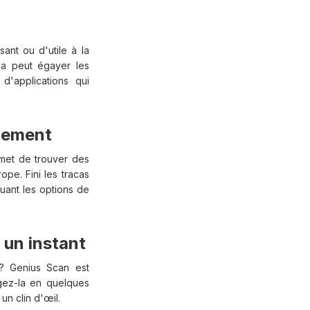
nt ou d'utile à la
la peut égayer les
d'applications qui
ilement
rmet de trouver des
ope. Fini les tracas
quant les options de
 un instant
? Genius Scan est
agez-la en quelques
n clin d'œil.