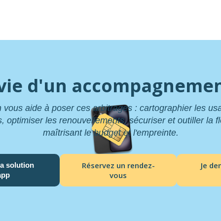
vie d'un accompagnemen
 vous aide à poser ces arbitrages : cartographier les u
optimiser les renouvellements, sécuriser et outiller la fl
maîtrisant le budget et l'empreinte.
Réservez un rendez-
Je d
a solution
vous
app