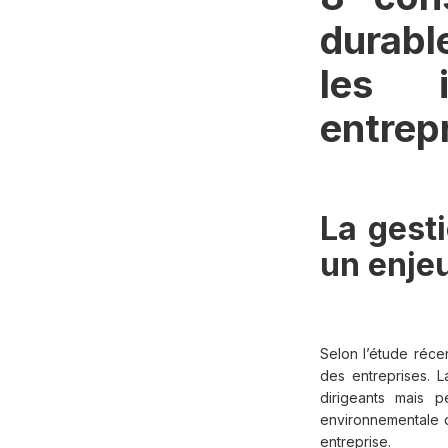
durabl
les i
entrep
La gesti
un enjeu
Selon l’étude réc
des entreprises. 
dirigeants mais p
environnementale d
entreprise.