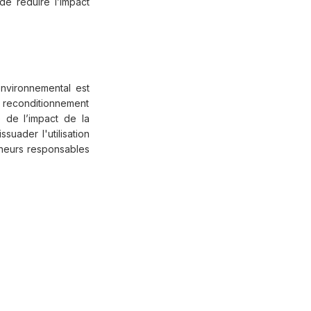
de réduire l’impact
environnemental est
reconditionnement
 de l’impact de la
suader l'utilisation
nneurs responsables