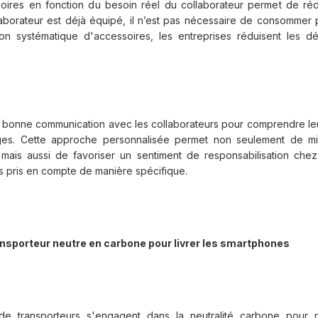
oires en fonction du besoin réel du collaborateur permet de réd
laborateur est déjà équipé, il n’est pas nécessaire de consommer p
ution systématique d'accessoires, les entreprises réduisent les d
 bonne communication avec les collaborateurs pour comprendre leu
lages. Cette approche personnalisée permet non seulement de min
mais aussi de favoriser un sentiment de responsabilisation che
s pris en compte de manière spécifique.
ransporteur neutre en carbone pour livrer les smartphones
e transporteurs s'engagent dans la neutralité carbone pour r