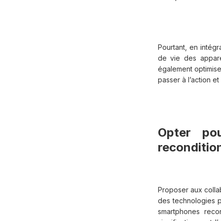
Pourtant, en intégr
de vie des appare
également optimiser
passer à l’action e
Opter po
reconditio
Proposer aux coll
des technologies p
smartphones reco