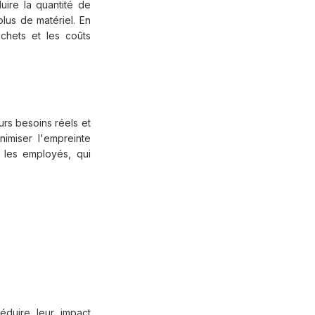
uire la quantité de
lus de matériel. En
échets et les coûts
rs besoins réels et
imiser l'empreinte
z les employés, qui
éduire leur impact